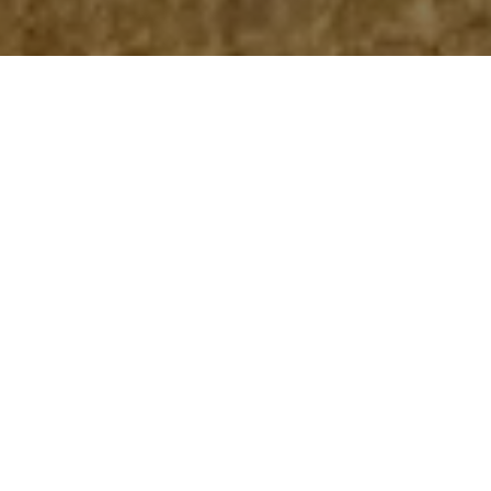
Misija
Pru
ž
aju
ć
i
cjelovita
i
prakti
č
na
rje
š
enja
s
mjerljivim
rezultatima
uz
potpuno
po
š
tovanje
ekonomskih
,
socijalnih
i
ekolo
š
kih
aspekata
,
”
IKOR
”
namjerava
biti
prepoznatljiv
i
pouzdan
partner
svim