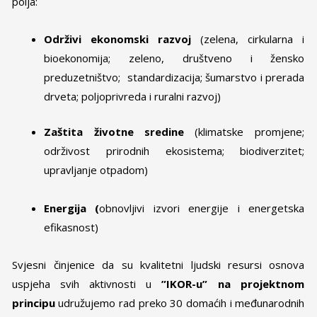
polja:
Održivi ekonomski razvoj
(zelena, cirkularna i
bioekonomija; zeleno, društveno i žensko
preduzetništvo; standardizacija; šumarstvo i prerada
drveta; poljoprivreda i ruralni razvoj)
Zaštita životne sredine
(klimatske promjene;
održivost prirodnih ekosistema; biodiverzitet;
upravljanje otpadom)
Energija (
obnovljivi izvori energije i energetska
efikasnost)
Svjesni činjenice da su kvalitetni ljudski resursi osnova
uspjeha svih aktivnosti u
”IKOR-u” na projektnom
principu
udružujemo rad preko 30 domaćih i međunarodnih