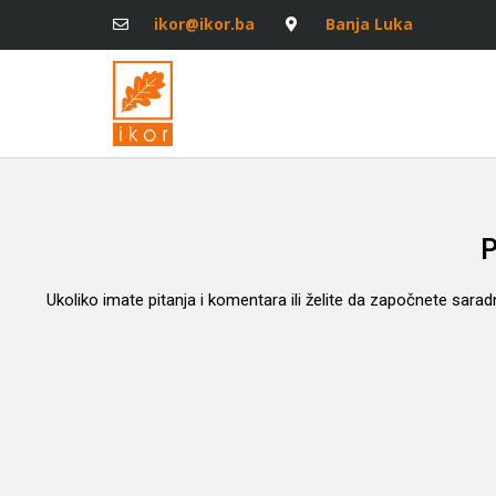
ikor@ikor.ba
Banja Luka
P
Ukoliko imate pitanja i komentara ili želite da započnete sara