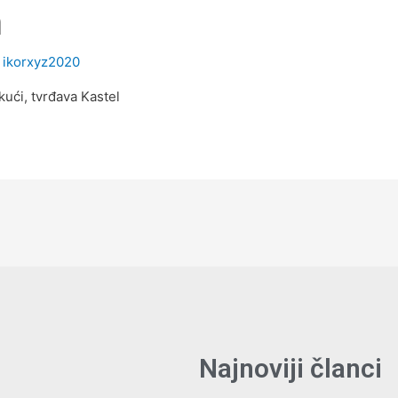
a
y
ikorxyz2020
ući, tvrđava Kastel
Najnoviji članci