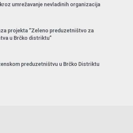
kroz umrežavanje nevladinih organizacija
za projekta ”Zeleno preduzetništvo za
va u Brčko distriktu”
 ženskom preduzetništvu u Brčko Distriktu