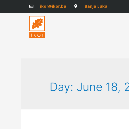
ikor@ikor.ba
Banja Luka
Day:
June 18, 