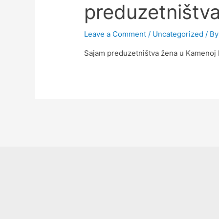
preduzetništv
Leave a Comment
/
Uncategorized
/ B
Sajam preduzetništva žena u Kamenoj k