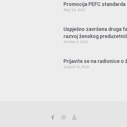
Promocija PEFC standarda 
May 24, 2023
Uspješno završena druga fa
razvoj ženskog preduzetništ
October 5, 2020
Prijavite se na radionice o
August 19, 2020