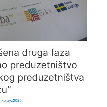
šena druga faza
no preduzetništvo
kog preduzetništva
tu”
y
ikorxyz2020