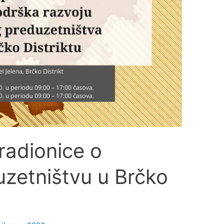
 radionice o
zetništvu u Brčko