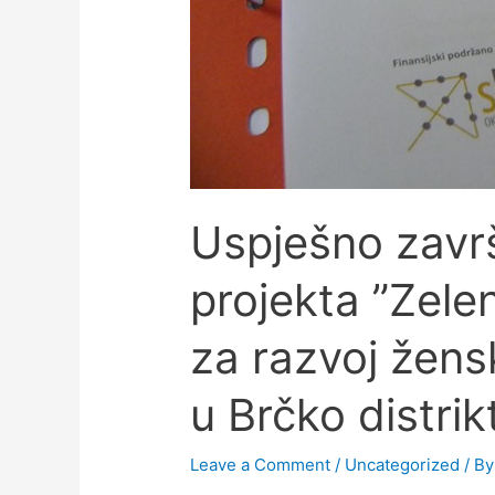
Uspješno zavr
projekta ”Zele
za razvoj žens
u Brčko distrik
Leave a Comment
/
Uncategorized
/ B