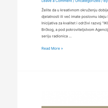
Leave a Comment
/
Uncategorized
/ B
Želite da u kreativnom okruženju dobij
djelatnosti ili već imate poslovnu ideju 
Inicijativa za kvalitet i održivi razvoj ’
Brčkog, a pod pokroviteljstvom Agencij
seriju radionica …
Read More »