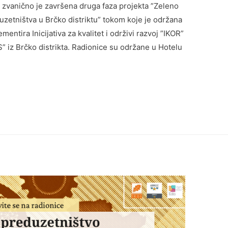
 zvanično je završena druga faza projekta ”Zeleno
zetništva u Brčko distriktu” tokom koje je održana
mentira Inicijativa za kvalitet i održivi razvoj ”IKOR”
” iz Brčko distrikta. Radionice su održane u Hotelu