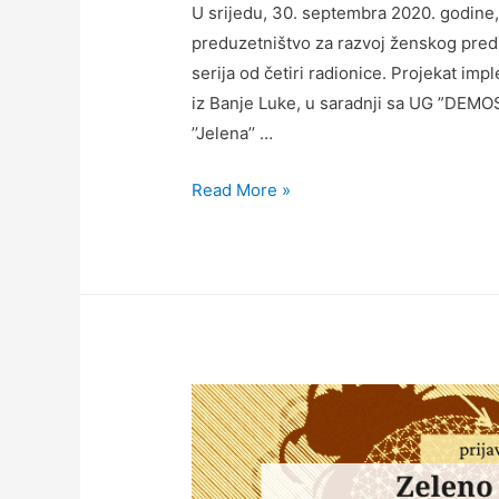
U srijedu, 30. septembra 2020. godine,
preduzetništvo za razvoj ženskog predu
serija od četiri radionice. Projekat imple
iz Banje Luke, u saradnji sa UG ”DEMOS
’’Jelena’’ …
Read More »