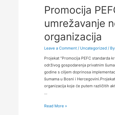
Promocija PEF
umrežavanje n
organizacija
Leave a Comment
/
Uncategorized
/ B
Projekat “Promocija PEFC standarda kr
održivog gospodarenja privatnim šuma
godine s ciljem doprinosa implementac
šumama u Bosni i Hercegovini.Projekat 
organizacija koje će putem različitih akt
…
Read More »