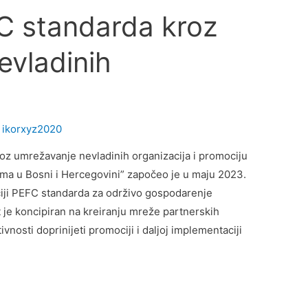
C standarda kroz
evladinih
y
ikorxyz2020
oz umrežavanje nevladinih organizacija i promociju
ma u Bosni i Hercegovini” započeo je u maju 2023.
iji PEFC standarda za održivo gospodarenje
je koncipiran na kreiranju mreže partnerskih
ivnosti doprinijeti promociji i daljoj implementaciji