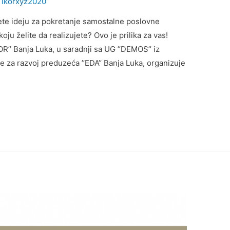
y
ikorxyz2020
ete ideju za pokretanje samostalne poslovne
koju želite da realizujete? Ovo je prilika za vas!
’IKOR’’ Banja Luka, u saradnji sa UG ’’DEMOS’’ iz
e za razvoj preduzeća ’’EDA’’ Banja Luka, organizuje